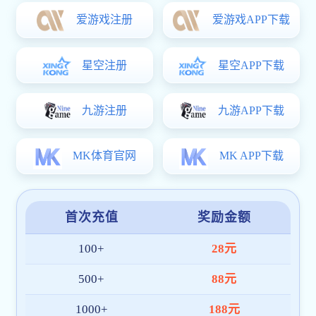
安全流程层级
访问身份控制
采用IP定位、设备识别与权限隔离，为大发官方平台用