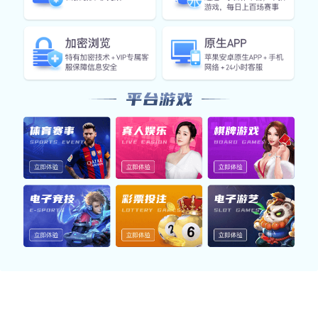
大发官方 · 版本更新历史归档
我们记录每次进步，只为更稳定的赛事观看与数据服务。
2025 年
2025年6月12日 · v6.1.2
新增“赛事快报”弹窗提醒。
推荐算法优化，提升相关性。
夜间模式下字体显示修复。
2025年3月8日 · v6.0.0