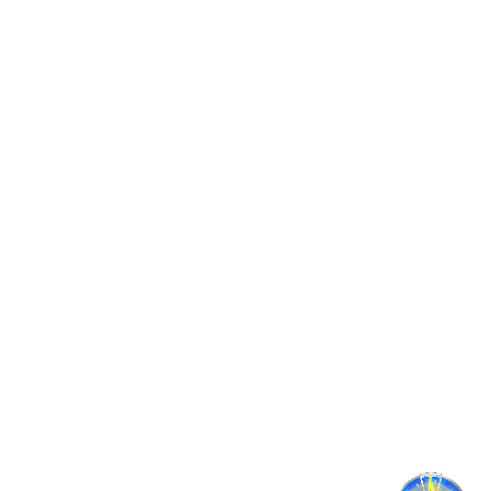
2021 年
2021年7月28日 · v4.7.2
奥运专属页面上线。
赛事通知机制增强。
2021年3月10日 · v4.6.1
首页动效优化。
修复偶发闪退问题。
2019 年