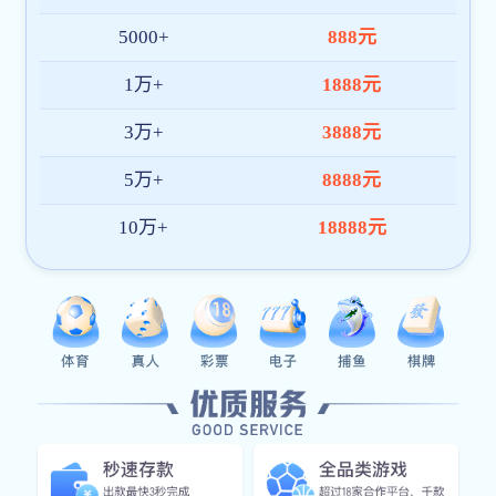
1、梅尔顿的得分能力
梅尔顿的得分能力无疑是他在赛场上最为突出的特质
之一。以场均17.2分的数据来看，他不仅能够稳定输
出，更能在关键时刻帮助球队取得胜利。他拥有多样
化的进攻手段，无论是突破上篮还是中距离投篮，都
显示出了极高的技术水平。
此外，梅尔顿还具备较强的三分投射能力，这使得防
守者不得不对他给予更多关注，从而为队友创造了更
多空位机会。他在外线的威胁，使得对方无法轻易放
松对他的防守，为球队整体进攻打开了空间。
值得一提的是，梅尔顿并不仅仅依靠个人能力来得
分，他与队友之间良好的配合也是其得分的重要因
素。在团队战术下，他总是能够找到合适的位置，通