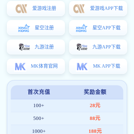
2026-05-21 02:28
60 次阅读
首页
/
体育动态
梅尔顿近期的表现可谓是令人瞩目，他在场均21.6分
钟的上场时间内贡献了17.2分，命中率分别高达
53%、44%和85%。这样的数据不仅展现了他在得分
方面的高效率，也反映出他在球场上的全面性与价
值。本文将从四个方面对梅尔顿的出色表现进行深入
分析，包括他的得分能力、投篮效率、防守贡献以及
球队影响力。通过这些方面的探讨，我们将更全面地
理解梅尔顿为何能够在赛季中脱颖而出，成为球队的
重要一员。